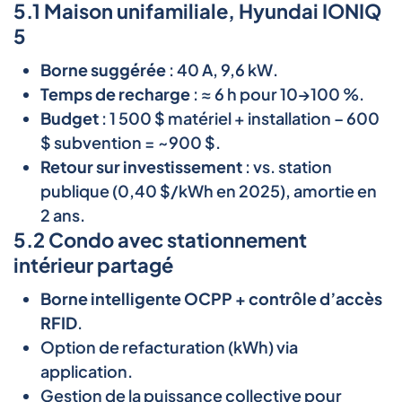
5.1 Maison unifamiliale, Hyundai IONIQ
5
Borne suggérée
: 40 A, 9,6 kW.
Temps de recharge
: ≈ 6 h pour 10→100 %.
Budget
: 1 500 $ matériel + installation – 600
$ subvention = ~900 $.
Retour sur investissement
: vs. station
publique (0,40 $/kWh en 2025), amortie en
2 ans.
5.2 Condo avec stationnement
intérieur partagé
Borne intelligente OCPP + contrôle d’accès
RFID
.
Option de refacturation (kWh) via
application.
Gestion de la puissance collective pour