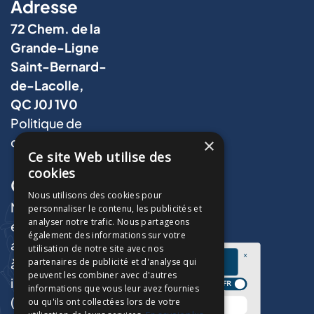
Adresse
72 Chem. de la
Grande-Ligne
Saint-Bernard-
de-Lacolle,
QC J0J 1V0
Politique de
confidentialité
×
Ce site Web utilise des
cookies
Contact
Nous utilisons des cookies pour
Notre équipe d'électricien
personnaliser le contenu, les publicités et
analyser notre trafic. Nous partageons
expérimentée vous
également des informations sur votre
accompagne de l'idée initiale
utilisation de notre site avec nos
à la réalisation complète.
partenaires de publicité et d'analyse qui
peuvent les combiner avec d'autres
info@legerelectrique.ca
informations que vous leur avez fournies
(514) 557-7065
ou qu'ils ont collectées lors de votre