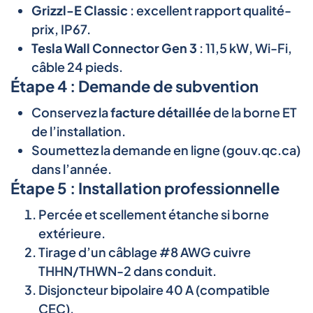
Grizzl-E Classic
: excellent rapport qualité-
prix, IP67.
Tesla Wall Connector Gen 3
: 11,5 kW, Wi-Fi,
câble 24 pieds.
Étape 4 : Demande de subvention
Conservez la
facture détaillée
de la borne ET
de l’installation.
Soumettez la demande en ligne (gouv.qc.ca)
dans l’année.
Étape 5 : Installation professionnelle
Percée et scellement étanche si borne
extérieure.
Tirage d’un câblage #8 AWG cuivre
THHN/THWN-2 dans conduit.
Disjoncteur bipolaire 40 A (compatible
CEC).