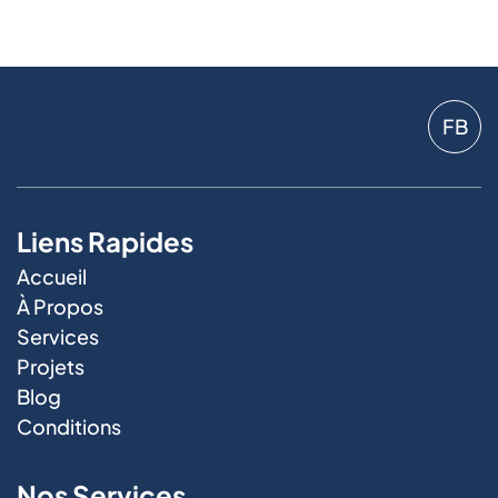
besoins en électricité. Nous ne nous rendons
cependant pas sur la rive nord et laval.
Nous nous efforçons d’arriver sur place dans un
délai de 1 à 2 heures après votre appel, selon votre
localisation et la disponibilité de notre équipe.
FB
Liens Rapides
Accueil
À Propos
Services
Projets
Blog
Conditions
Nos Services