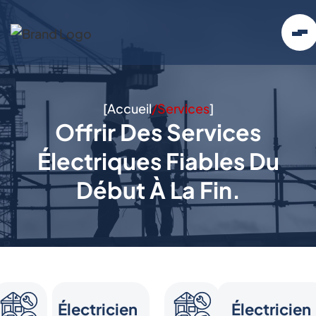
[
Accueil
/
Services
]
Offrir Des Services
Électriques Fiables Du
Début À La Fin.
Électricien
Électricien