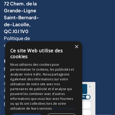
72 Chem. de la
Grande-Ligne
Saint-Bernard-
de-Lacolle,
QC J0J 1V0
Politique de
confidentialité
×
Ce site Web utilise des
cookies
Contact
Nous utilisons des cookies pour
Notre équipe d'électricien
personnaliser le contenu, les publicités et
analyser notre trafic. Nous partageons
expérimentée vous
également des informations sur votre
accompagne de l'idée initiale
utilisation de notre site avec nos
à la réalisation complète.
partenaires de publicité et d'analyse qui
peuvent les combiner avec d'autres
info@legerelectrique.ca
informations que vous leur avez fournies
(514) 557-7065
ou qu'ils ont collectées lors de votre
utilisation de leurs services.
En savoir plus