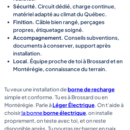
Sécurité.
Circuit dédié, charge continue,
matériel adapté au climat du Québec.
Finition.
Câble bien rangé, perçages
propres, étiquetage soigné.
Accompagnement.
Conseils subventions,
documents à conserver, support après
installation.
Local.
Équipe proche de toi à Brossard et en
Montérégie, connaissance du terrain.
Tu veux une installation de
borne de recharge
simple et conforme. Tu es à Brossard ou en
Montérégie. Parle à
Léger Électrique
. On t’aide à
choisir
la bonne
borne électrique
, on installe
proprement, on teste avec toi, et on reste
disponible après. Tu pourras recharger en paix,